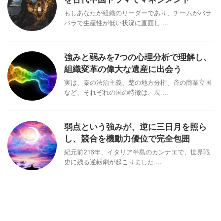
もしあなたが組織のリーダーであり、チームがバラ
バラで生産性が低い状況に直面し ...
強みと弱みを7つの心理分析で理解し、
組織変革の偉大な遺産に出会う
実は、秦の法治主義、楚の地方分権、斉の商業立国
など、それぞれの国の特徴は、現 ...
弱点という強みが、逆に三日月を照ら
し、競合を機動力優位で完全包囲
紀元前216年、イタリア半島のカンナエで、世界戦
史に残る逆転劇が起こりました ...