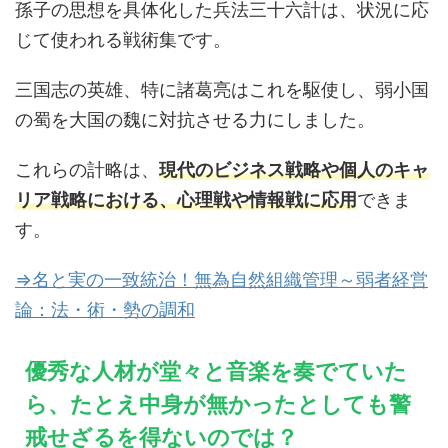
孫子の思想を具体化した兵法三十六計は、状況に応
じて使われる戦術集です。
三国志の英雄、特に諸葛亮はこれを駆使し、弱小国
の蜀を大国の魏に対抗させる力にしました。
これらの計略は、
現代のビジネス戦略や個人のキャ
リア戦略における、心理戦や情報戦に応用
できま
す。
⇒名と実の一致統治！無為自然組織管理～弱者経営
論：法・術・勢の調和
優秀な人材が堂々と音楽を奏でていた
ら、たとえ中身が無かったとしても警
戒せざるを得ないのでは？