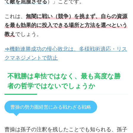
て敵を屈服させる
）」ことです。
これは、
無闇に戦い（競争）を挑まず、自らの資源
を最も効果的に投入できる場所と方法を選べという
教え
でしょう。
⇒機動連勝成功の慢心敗北は、多様戦術適応・リス
クマネジメントで防止
不戦勝は卑怯ではなく、最も高度な勝
者の哲学ではないでしょうか
曹操の勢力圏経営にみる戦わざる戦略
曹操は孫子の注釈を残したことでも知られる、孫子