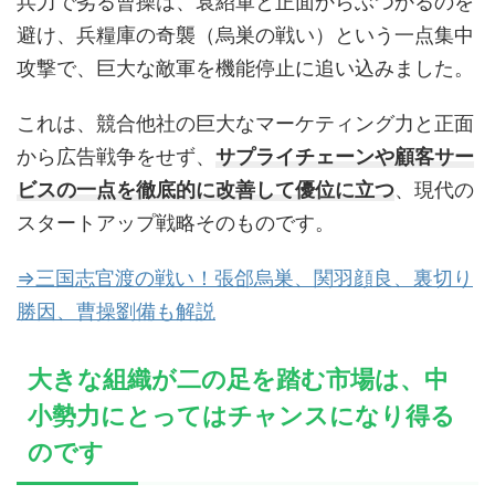
兵力で劣る曹操は、袁紹軍と正面からぶつかるのを
避け、兵糧庫の奇襲（烏巣の戦い）という一点集中
攻撃で、巨大な敵軍を機能停止に追い込みました。
これは、競合他社の巨大なマーケティング力と正面
から広告戦争をせず、
サプライチェーンや顧客サー
ビスの一点を徹底的に改善して優位に立つ
、現代の
スタートアップ戦略そのものです。
⇒三国志官渡の戦い！張郃烏巣、関羽顔良、裏切り
勝因、曹操劉備も解説
大きな組織が二の足を踏む市場は、中
小勢力にとってはチャンスになり得る
のです