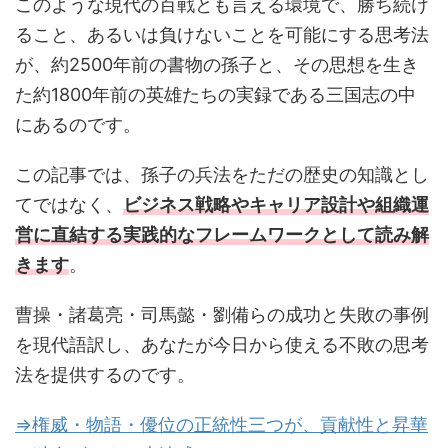
このような現代の百戦とも言える環境で、勝ち続け
ること、あるいは負けないことを可能にする思考法
が、約2500年前の書物の孫子と、その思想を生き
た約1800年前の英雄たちの実録である三国志の中
にあるのです。
この記事では、孫子の兵法をただの歴史の知識とし
てではなく、
ビジネス戦略やキャリア設計や組織運
営に直結する実践的なフレームワークとして読み解
きます
。
曹操・諸葛亮・司馬懿・劉備らの成功と失敗の事例
を現代語訳し、あなたが今日から使える不敗の思考
法を提供するのです。
⇒権威・物語・優位の正統性三つが、貢献性と昇華