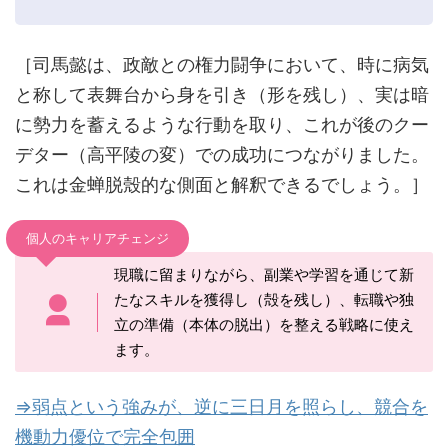
［司馬懿は、政敵との権力闘争において、時に病気
と称して表舞台から身を引き（形を残し）、実は暗
に勢力を蓄えるような行動を取り、これが後のクー
デター（高平陵の変）での成功につながりました。
これは金蝉脱殼的な側面と解釈できるでしょう。］
個人のキャリアチェンジ
現職に留まりながら、副業や学習を通じて新
たなスキルを獲得し（殻を残し）、転職や独
立の準備（本体の脱出）を整える戦略に使え
ます。
⇒弱点という強みが、逆に三日月を照らし、競合を
機動力優位で完全包囲