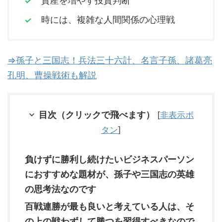
資産を増やす投資判断
時には、複雑な人間関係の心理戦
⇒孫子と三国志！兵法三十六計、名言子孫、諸葛亮
孔明、曹操戦術も解説
目次（クリックで飛べます）
[
非表示ボ
タン
]
負けずに勝利し続けたいビジネスパーソン
におすすめな題材が、孫子や三国志の英雄
の思考法なのです
百戦連勝が最も良いと考えている人は、そ
の上の戦わずして勝つを習得すべきなので